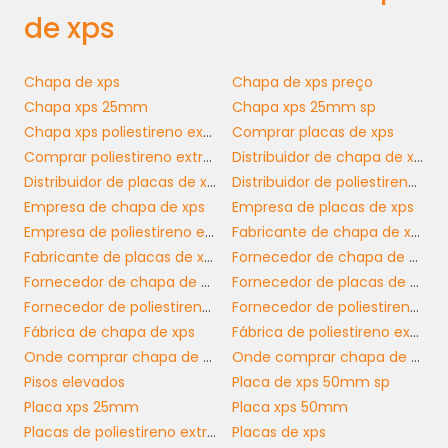
demandas específicas, como a
de xps
personalização em tamanho e espessura.
COMO ESCOLHER A CHAPA
Chapa de xps
Chapa de xps preço
DE XPS IDEAL?
Chapa xps 25mm
Chapa xps 25mm sp
Chapa xps poliestireno extrudado
Comprar placas de xps
chapa de XPS
Na hora de escolher a
ideal,
Comprar poliestireno extrudado xps
Distribuidor de chapa de xps
alguns fatores devem ser considerados. A
Distribuidor de placas de xps
Distribuidor de poliestireno extrudado xps
espessura das chapas, por exemplo, influencia
Empresa de chapa de xps
Empresa de placas de xps
diretamente no desempenho térmico e na
Empresa de poliestireno extrudado xps
Fabricante de chapa de xps
resistência à compressão. Projetos que
Fabricante de placas de xps
Fornecedor de chapa de xps
exigem maior isolamento térmico devem
Fornecedor de chapa de xps sp
Fornecedor de placas de xps
priorizar chapas com espessuras adequadas
Fornecedor de poliestireno extrudado
Fornecedor de poliestireno extrudado xps
para garantir eficiência, enquanto aplicações
Fábrica de chapa de xps
Fábrica de poliestireno extrudado xps
que requerem resistência a cargas podem
Onde comprar chapa de xps
Onde comprar chapa de xps em sp
necessitar de medidas específicas.
Pisos elevados
Placa de xps 50mm sp
Placa xps 25mm
Placa xps 50mm
Além disso, é importante avaliar as
Placas de poliestireno extrudado
Placas de xps
propriedades específicas do produto, como a