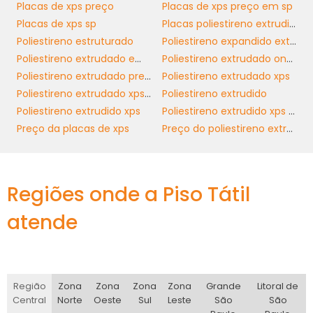
Placas de xps preço
Placas de xps preço em sp
resistência a produtos químicos e a
Placas de xps sp
Placas poliestireno extrudido
durabilidade em condições externas. O
Poliestireno estruturado
Poliestireno expandido extrudido
alinhamento entre as necessidades do seu
Poliestireno extrudado em sp
Poliestireno extrudado onde comprar
projeto e as características das chapas de
Poliestireno extrudado preço
Poliestireno extrudado xps
XPS selecionadas garantirá um resultado final
Poliestireno extrudado xps preço
Poliestireno extrudido
satisfatório e eficiente. Consultar um
Poliestireno extrudido xps
Poliestireno extrudido xps preço
fornecedor especializado pode ser um
Preço da placas de xps
Preço do poliestireno extrudado xps
diferencial na escolha do material correto.
INOVAÇÕES E FUTURO DAS
CHAPAS DE XPS
Regiões onde a Piso Tátil
atende
chapas de XPS
O futuro das
é promissor,
com constantes inovações que visam
aumentar sua eficiência e a sustentabilidade
do material. Pesquisas estão em andamento
Região
Zona
Zona
Zona
Zona
Grande
Litoral de
para aprimorar o processo de fabricação,
Central
Norte
Oeste
Sul
Leste
São
São
visando a redução do impacto ambiental e a