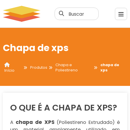
Buscar
Chapa de xps
Chapa e
chapa de
Produtos
Poliestireno
xps
Início
O QUE É A CHAPA DE XPS?
chapa de XPS
A
(Poliestireno Extrudado) é
um material amplamente utilizado em