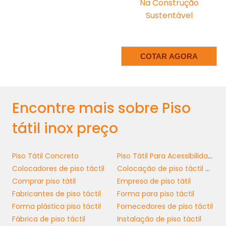
Na Construção
experiência do cliente, garantindo que todos
Sustentável
possam navegar com facilidade pelo espaço.
piso tátil inox
No setor industrial, o uso do
pode ser especialmente importante em áreas
COTAR AGORA
de grande movimentação, onde
trabalhadores podem estar expostos a riscos
e necessidades de orientação. Implementar
soluções como essa é um passo significativo
Encontre mais sobre Piso
rumo à criação de ambientes mais funcionais
tátil inox preço
e acessíveis para todos.
MANUTENÇÃO E
Piso Tátil Concreto
Piso Tátil Para Acessibilidade
CUIDADOS NECESSÁRIOS
Colocadores de piso táctil
Colocação de piso táctil de pvc
Comprar piso tátil
Empresa de piso tátil
piso tátil inox
A manutenção do
é um fator
Fabricantes de piso táctil
Forma para piso táctil
importantíssimo para garantir sua
Forma plástica piso táctil
Fornecedores de piso táctil
longevidade e eficiência. Por ser um material
Fábrica de piso táctil
Instalação de piso táctil
resistente, as necessidades de limpeza são