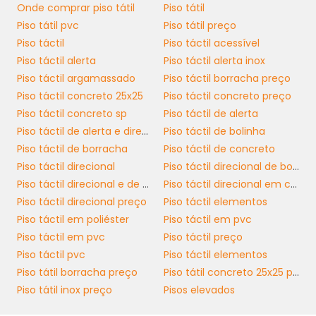
Onde comprar piso tátil
Piso tátil
simples: basta realizar uma limpeza rotineira
Piso tátil pvc
Piso tátil preço
com produtos suaves e água. Evite o uso de
Piso táctil
Piso táctil acessível
produtos abrasivos que possam danificar a
Piso táctil alerta
Piso táctil alerta inox
superfície e a textura do piso. Além disso,
Piso táctil argamassado
Piso táctil borracha preço
recomenda-se uma inspeção periódica para
Piso táctil concreto 25x25
Piso táctil concreto preço
identificar qualquer desgaste ou desvio que
Piso táctil concreto sp
Piso táctil de alerta
possa comprometer sua funcionalidade.
Piso táctil de alerta e direcional
Piso táctil de bolinha
Piso táctil de borracha
Piso táctil de concreto
Realizar manutenções periódicas assegura
Piso táctil direcional
Piso táctil direcional de borracha
não apenas a preservação do piso, mas
Piso táctil direcional e de alerta
Piso táctil direcional em concreto
também a segurança dos usuários. Como as
Piso táctil direcional preço
Piso táctil elementos
placas são uma ferramenta vital para a
Piso táctil em poliéster
Piso táctil em pvc
acessibilidade, sua eficiência deve ser
Piso táctil em pvc
Piso táctil preço
constantemente avaliada. O investimento em
Piso táctil pvc
Piso táctil elementos
manutenção reflete positivamente na
Piso tátil borracha preço
Piso tátil concreto 25x25 preço
imagem da empresa, mostrando cuidado e
Piso tátil inox preço
Pisos elevados
valorização do atendimento ao cliente.