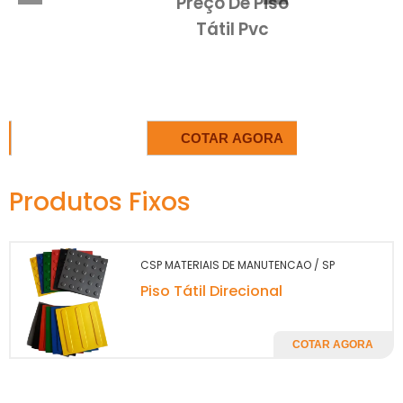
Preço De Piso
desloquem com mais segurança e
Tátil Pvc
autonomia. Além disso, a instalação desse
tipo de piso demonstra a responsabilidade
social da empresa, transmitindo uma
imagem positiva e inclusiva frente aos
colaboradores e clientes.
COTAR AGORA
Outro ponto relevante diz respeito à
durabilidade do material. O inox é resistente à
Produtos Fixos
corrosão e fácil de limpar, o que o torna ideal
para qualquer espaço, desde lojas e
supermercados até hospitais e instituições
CSP MATERIAIS DE MANUTENCAO / SP
públicas. Com a manutenção adequada, um
Piso Tátil Direcional
piso tátil inox
pode durar muitos anos,
representando uma economia significativa a
longo prazo.
COTAR AGORA
ASPECTOS COMERCIAIS E