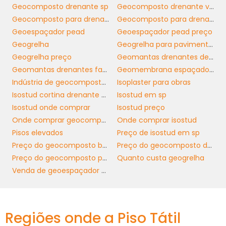
Geocomposto drenante sp
Geocomposto drenante vertical
Isostud cortina
diferentes ambientes, a
Geocomposto para drenagem
Geocomposto para drenagem sp
drenante e impermeável
é ideal para
Geoespaçador pead
Geoespaçador pead preço
projetos tanto em áreas urbanas quanto
Geogrelha
Geogrelha para pavimentação
rurais. Sua implementação não se limita
Geogrelha preço
Geomantas drenantes de isostud
apenas a novas construções; ela também
Geomantas drenantes fabricante
Geomembrana espaçadora
pode ser utilizada em obras de recuperação e
Indústria de geocomposto bentonítico
Isoplaster para obras
reforma, provendo uma solução eficaz para
Isostud cortina drenante e impermeável
Isostud em sp
problemas de umidade e drenagem.
Isostud onde comprar
Isostud preço
A IMPORTÂNCIA DA
Onde comprar geocomposto bentonítico
Onde comprar isostud
ESCOLHA DO FORNECEDOR
Pisos elevados
Preço de isostud em sp
CERTO
Preço do geocomposto bentonítico
Preço do geocomposto drenante
Preço do geocomposto para drenagem
Quanto custa geogrelha
Venda de geoespaçador pead
A escolha do fornecedor é um dos passos
mais críticos quando se trata de garantir a
Isostud
qualidade e a performance da
cortina drenante e impermeável
. Optar
Regiões onde a Piso Tátil
por empresas com experiência no mercado é