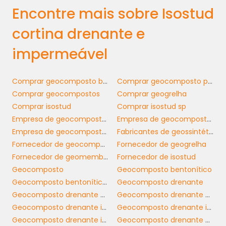
Encontre mais sobre Isostud
a dia em canteiros de obras.
cortina drenante e
APLICAÇÕES
ESTRATÉGICAS DA
impermeável
CORTINA DRENANTE E
IMPERMEÁVEL
Comprar geocomposto bentonítico
Comprar geocomposto para drenagem
Comprar geocompostos
Comprar geogrelha
Isostud cortina drenante e
A
Comprar isostud
Comprar isostud sp
impermeável
pode ser utilizada em uma
Empresa de geocomposto bentonítico
Empresa de geocomposto drenante
variedade de aplicações, incluindo muros de
Empresa de geocomposto para drenagem
Fabricantes de geossintéticos
contenção, sistemas de drenagem em túneis
Fornecedor de geocomposto para drenagem
Fornecedor de geogrelha
e barragens, e como barreira contra água em
Fornecedor de geomembrana espaçadora
Fornecedor de isostud
fundações. Essas aplicações tornam o
Geocomposto
Geocomposto bentonítico
produto essencial para engenheiros e
Geocomposto bentonítico sp
Geocomposto drenante
arquitetos que buscam garantir a integridade
Geocomposto drenante horizontal
Geocomposto drenante horizontal sp
de suas obras.
Geocomposto drenante isostud
Geocomposto drenante isostud preço
Geocomposto drenante isostud sp
Geocomposto drenante preço
Com a capacidade de adaptação a