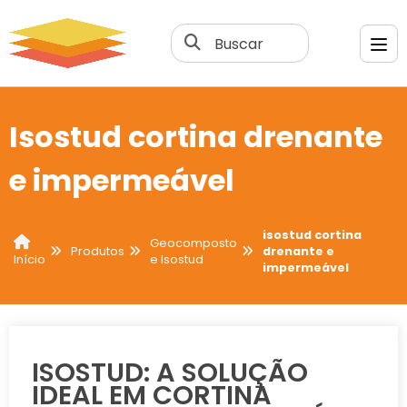
Buscar
Isostud cortina drenante
e impermeável
isostud cortina
Geocomposto
Produtos
drenante e
e Isostud
Início
impermeável
ISOSTUD: A SOLUÇÃO
IDEAL EM CORTINA