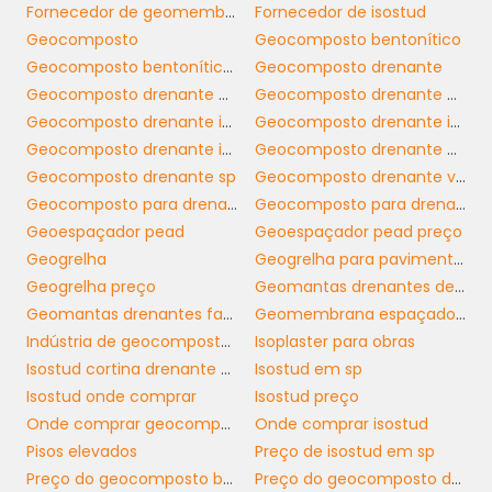
Fornecedor de geomembrana espaçadora
Fornecedor de isostud
produtos, pois isso pode influenciar
Geocomposto
Geocomposto bentonítico
diretamente na sua satisfação e segurança
Geocomposto bentonítico sp
Geocomposto drenante
na compra.
Geocomposto drenante horizontal
Geocomposto drenante horizontal sp
OTIMIZAÇÃO DO
Geocomposto drenante isostud
Geocomposto drenante isostud preço
PROCESSO DE COMPRA DE
Geocomposto drenante isostud sp
Geocomposto drenante preço
ISOSTUD
Geocomposto drenante sp
Geocomposto drenante vertical
Geocomposto para drenagem
Geocomposto para drenagem sp
Geoespaçador pead
Geoespaçador pead preço
Utilizar as ferramentas adequadas pode
Geogrelha
Geogrelha para pavimentação
otimizar muito o processo de compra de
Geogrelha preço
Geomantas drenantes de isostud
isostud
. Plataformas que oferecem
Geomantas drenantes fabricante
Geomembrana espaçadora
integração com sistemas de gestão
Indústria de geocomposto bentonítico
Isoplaster para obras
empresarial (ERP) facilitam a organização e
Isostud cortina drenante e impermeável
Isostud em sp
acompanhamento dos seus pedidos,
Isostud onde comprar
Isostud preço
tornando o processo mais eficiente. Isso é
Onde comprar geocomposto bentonítico
Onde comprar isostud
essencial para empresas que precisam
Pisos elevados
Preço de isostud em sp
manter um fluxo constante de produção e
Preço do geocomposto bentonítico
Preço do geocomposto drenante
evitar atrasos.