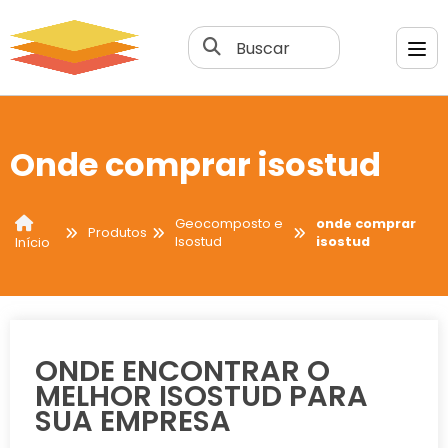
Buscar
Onde comprar isostud
Geocomposto e
onde comprar
Produtos
Isostud
isostud
Início
ONDE ENCONTRAR O
MELHOR ISOSTUD PARA
SUA EMPRESA