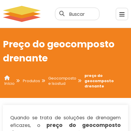
Buscar
Preço do geocomposto
drenante
preço do
Geocomposto
Produtos
geocomposto
e Isostud
Início
drenante
Quando se trata de soluções de drenagem
preço do geocomposto
eficazes, o