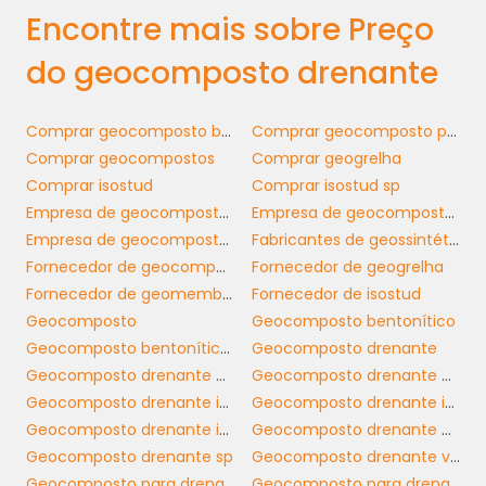
desde a construção civil até o gerenciamento
Encontre mais sobre Preço
de recursos hídricos. Em obras de
do geocomposto drenante
infraestrutura, como rodovias e ferrovias,
estes materiais são fundamentais para
manter as condições adequadas de uso,
Comprar geocomposto bentonítico
Comprar geocomposto para drenagem
permitindo o escoamento eficiente das
Comprar geocompostos
Comprar geogrelha
águas pluviais e evitando acúmulos que
Comprar isostud
Comprar isostud sp
podem comprometer a segurança dos
Empresa de geocomposto bentonítico
Empresa de geocomposto drenante
veículos e pedestres.
Empresa de geocomposto para drenagem
Fabricantes de geossintéticos
Fornecedor de geocomposto para drenagem
Fornecedor de geogrelha
No setor agrícola, os geocompostos ajudam
Fornecedor de geomembrana espaçadora
Fornecedor de isostud
a preservar a umidade do solo, permitindo
Geocomposto
Geocomposto bentonítico
que as culturas cresçam de maneira mais
Geocomposto bentonítico sp
Geocomposto drenante
saudável. Além disso, são amplamente
Geocomposto drenante horizontal
Geocomposto drenante horizontal sp
utilizados em obras de drenagem urbana,
Geocomposto drenante isostud
Geocomposto drenante isostud preço
onde a gestão eficiente de águas pluviais é
Geocomposto drenante isostud sp
Geocomposto drenante preço
crucial para evitar enchentes e alagamentos
Geocomposto drenante sp
Geocomposto drenante vertical
que causam prejuízos a comunidades inteiras.
Geocomposto para drenagem
Geocomposto para drenagem sp