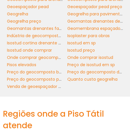
Geoespaçador pead
Geoespaçador pead preço
VANTAGENS DE INVESTIR
Geogrelha
Geogrelha para pavimentação
EM GEOCOMPOSTO
Geogrelha preço
Geomantas drenantes de isostud
DRENANTE
Geomantas drenantes fabricante
Geomembrana espaçadora
Indústria de geocomposto bentonítico
Isoplaster para obras
geocomposto drenante
Optar por um
Isostud cortina drenante e impermeável
Isostud em sp
oferece uma série de vantagens significativas
Isostud onde comprar
Isostud preço
que vão além da simples drenagem. Um dos
Onde comprar geocomposto bentonítico
Onde comprar isostud
benefícios mais notáveis é a redução de
Pisos elevados
Preço de isostud em sp
custos associados à manutenção de
Preço do geocomposto bentonítico
Preço do geocomposto drenante
infraestruturas. Materiais de drenagem de
Preço do geocomposto para drenagem
Quanto custa geogrelha
qualidade são projetados para durar,
Venda de geoespaçador pead
reduzindo a frequência e o custo de reparos.
Além disso, a eficiência na drenagem ajuda
na preservação do solo e na sustentabilidade
Regiões onde a Piso Tátil
ambiental. Com o uso de geocompostos, as
atende
empresas conseguem atender a