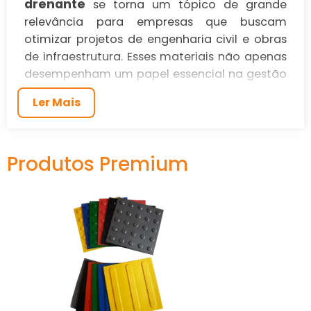
drenante
se torna um tópico de grande
relevância para empresas que buscam
otimizar projetos de engenharia civil e obras
de infraestrutura. Esses materiais não apenas
desempenham um papel essencial na gestão
de águas pluviais, mas também podem trazer
Ler Mais
economia e eficiência duradouras aos seus
projetos. Com a demanda crescente por
soluções sustentáveis e duráveis,
Produtos Premium
compreender os fatores que influenciam o
preço desses produtos é vital para garantir
investimentos inteligentes.
O QUE É UM
GEOCOMPOSTO
DRENANTE?
Os geocompostos drenantes são produtos