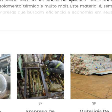
 isolamento térmico e muito mais. Este material é, se
empresas que buscam eficiência e economia em seu
orosos padrões de qualidade e sustentabilidade. Co
tomatizados, garantimos que cada placa mantenha 
o que resulta em produtos finalizados perfeitos par
ecimento, você está investindo em confiabilidade 
XPS
S DE
ua grande capacidade de isolamento térmico. E
xps
isopor e a lã de vidro, o
oferece uma resistênci
o-se a escolha ideal para ambientes que exigem alt
pidamente no setor de construção, pois se traduz e
SP
SP
s ao longo do tempo.
e
Empresa De
Materiais De