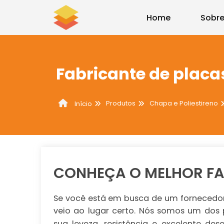
Home
Sobre
Fabricante de placa
Produtos
Chapa e Poliestireno
Início
CONHEÇA O MELHOR FA
Se você está em busca de um fornecedor
veio ao lugar certo. Nós somos um dos p
sua leveza, resistência e excelente d