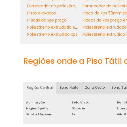
Fornecedor de poliestireno extrudado
você tenha a confiança necessária ao rea
Pisos elevados
Placa de xps 50mm s
Investimos constantemente em inovaç
Placas de xps preço
valor ao nosso portfólio. Assim, não ap
Poliestireno extrudado em sp
também nos antecipamos a futuras de
Poliestireno extrudido xps
contar com uma solução de alto desempe
PEÇA UM ORÇAMENTO 
Regiões onde a Piso Tátil
xps. Se você busca qualidade, eficiência e
específicas, entre em contato conosco. No
personalizado sob medida para o seu projeto
xps
Região Central
Zona Norte
Zona Oeste
Zona Sul
as placas de
que fazem a diferença.
Aclimação
Bela Vista
Bom R
Higienópolis
Glicério
Libe
Santa Efigênia
Sé
Vila 