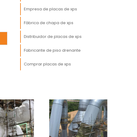
a
Empresa de placas de xps
a
s
Fábrica de chapa de xps
u
Distribuidor de placas de xps
Fabricante de piso drenante
Comprar placas de xps
e
e
m
s
o
,