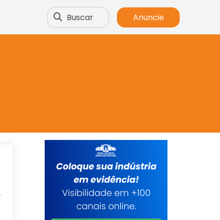
Buscar
Anuncie
ê
r
a