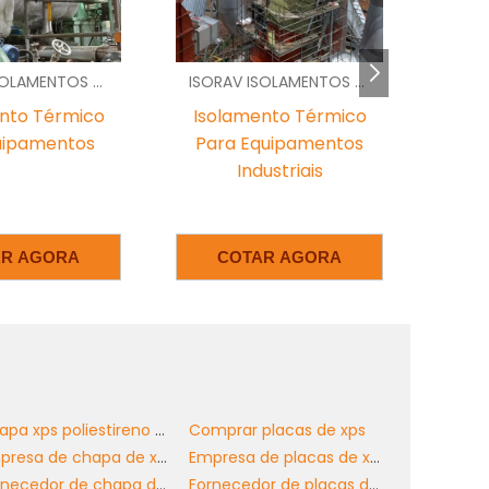
m
ISORAV ISOLAMENTOS - SP
BETHEL ACESSIBILIDADE -
a
e
nto Térmico
Preço De Piso Tátil
m
quipamentos
Pvc
ustriais
m
e
AR AGORA
COTAR AGORA
e
a
Chapa xps poliestireno extrudado
Comprar placas de xps
,
Empresa de chapa de xps
Empresa de placas de xps
.
Fornecedor de chapa de xps sp
Fornecedor de placas de xps
e