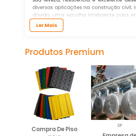
diversas aplicações na construção civil,
dúvida, uma escolha inteligente para 
projetos.
Ler Mais
xps
Nossa linha de placas de
atende rig
uma produção avançada e processos au
Produtos Premium
uniformidade de densidade e espessura, 
sua aplicação. Ao escolher nosso forn
durabilidade para os seus projetos.
VANTAGENS DAS PLACA
xps
As placas de
são renomadas por s
comparação com outros materiais como o 
superior ao calor e à umidade, tornand
performance. Seu uso vem crescendo ra
SP
economia de energia e redução de custo
Compra De Piso
Empresa d