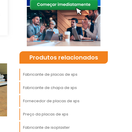
m
s
m
a
a
e
Produtos relacionados
Fabricante de placas de xps
Fabricante de chapa de xps
m
a
Fornecedor de placas de xps
a
Preço da placas de xps
m
Fabricante de isoplaster