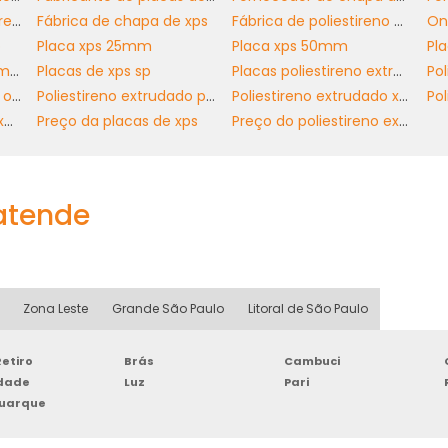
Fornecedor de poliestireno extrudado xps
Fábrica de chapa de xps
Fábrica de poliestireno extrudado xps
lizar sua compra.
p
Placa xps 25mm
Placa xps 50mm
ão e tecnologia, buscando melhorias que agregue
Placas de xps preço em sp
Placas de xps sp
Placas poliestireno extrudido
Pol
enas atendemos às necessidades do mercado atual, ma
Poliestireno extrudado onde comprar
Poliestireno extrudado preço
Poliestireno extrudado xps
mandas. Com os nossos produtos, sua empresa pod
Poliestireno extrudido xps preço
Preço da placas de xps
Preço do poliestireno extrudado xps
nho e com uma excelente relação custo-benefício.
PERSONALIZADO
 atende
 um fornecedor que compreenda suas necessidades
ssa equipe está pronta para fornecer um orçamento
. Não deixe de investir no futuro da sua construção com
Zona Leste
Grande São Paulo
Litoral de São Paulo
etiro
Brás
Cambuci
rdade
Luz
Pari
Buarque