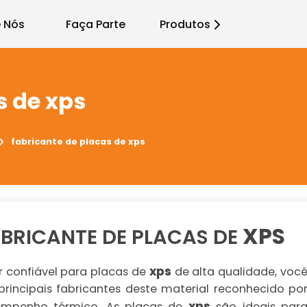
 Nós
Faça Parte
Produtos
s de xps
fabricante de placas de xps
XPS
BRICANTE DE PLACAS DE
xps
 confiável para placas de
de alta qualidade, voc
rincipais fabricantes deste material reconhecido po
xps
esempenho térmico. As placas de
são ideais par