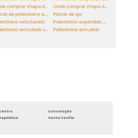
Onde comprar chapa de xps
Onde comprar chapa de xps em sp
Placas de poliestireno extrudado
Placas de xps
m
iestireno estruturado
Poliestireno expandido extrudido
s
Poliestireno extrudado xps preço
Poliestireno extrudido
e
Centro
Consolação
República
Santa Cecília