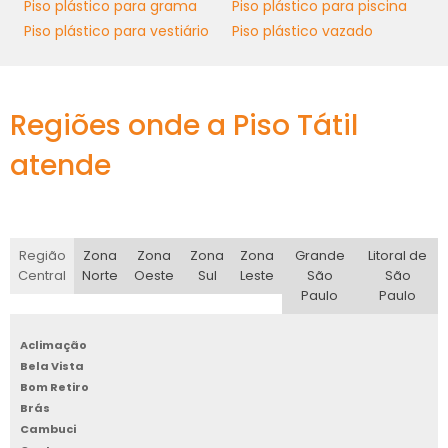
identidade de sua marca.
Piso plástico para grama
Piso plástico para piscina
Piso plástico para vestiário
Piso plástico vazado
A personalização do espaço é um fator
crucial para aumentar a satisfação do cliente
e a produtividade dos colaboradores. Um
Regiões onde a Piso Tátil
ambiente bem projetado pode favorecer a
piso plástico
criatividade e a interação, e o
atende
imitando madeira
contribui
significativamente para essa atmosfera
desejada. Com a capacidade de se adaptar a
qualquer estilo decorativo, esse piso é uma
Região
Zona
Zona
Zona
Zona
Grande
Litoral de
escolha inteligente para qualquer projeto
Central
Norte
Oeste
Sul
Leste
São
São
Paulo
Paulo
empresarial.
SELEÇÃO E INSTALAÇÃO
Aclimação
Bela Vista
Bom Retiro
piso plástico
Na hora de escolher o
Brás
imitando madeira
, é fundamental
Cambuci