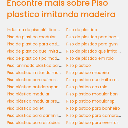
Encontre mais sobre Piso
alinhar-se a valores ecológicos importantes,
promovendo seu compromisso com a
plastico imitando madeira
sustentabilidade e atraindo clientes que
valorizam essas ações.
Indústria de piso plástico modular
Piso de plastico
VERSATILIDADE DE DESIGN
Piso de plastico modular
Piso de plastico para banheiro
Piso de plastico para cozinha
Piso de plastico para gym
piso plástico imitando
A versatilidade do
Piso de plastico que imita madeira
Piso de plastico que imita madeira preço
madeira
é um dos recursos mais valorizados
Piso de plastico tipo madeira
Piso de plástico em rolo
no mundo corporativo. Estudiosos em design
Piso laminado plastico para cozinha
Piso plastico
de interiores podem eleger diferentes estilos e
Piso plastico imitando madeira
Piso plastico madeira
acabamentos que atendem às
Piso plastico para suínos preço
Piso plastico que imita madeira
especificidades de cada projeto, seja em
Piso plástico antiderrapante
Piso plástico em rolo
escritórios modernos, lojas de varejo ou
Piso plástico modular
Piso plástico modular banheiro
espaços de atendimento ao cliente. A gama
Piso plástico modular preço
Piso plástico modular sp
de opções de cores e texturas disponíveis
Piso plástico pallet
Piso plástico para banheiro
permite que as empresas se destaquem e
Piso plástico para caminhão
Piso plástico para câmara fria
criem ambientes únicos que refletem a
Piso plástico para estádios
Piso plástico para eventos