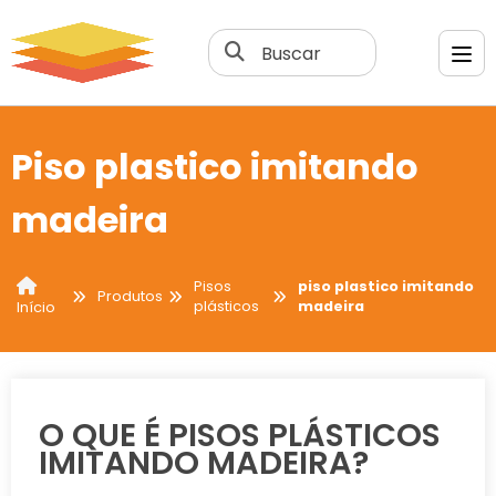
Buscar
Piso plastico imitando
madeira
Pisos
piso plastico imitando
Produtos
plásticos
madeira
Início
O QUE É PISOS PLÁSTICOS
IMITANDO MADEIRA?