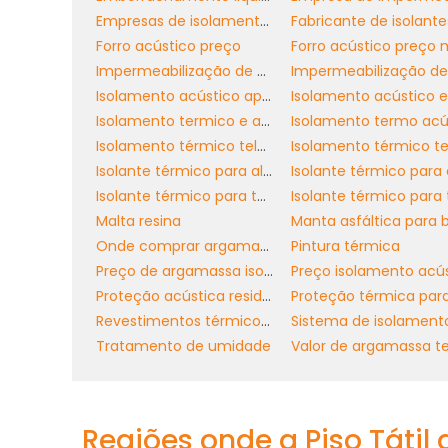
Empresas de isolamento térmico industrial
manta líquida para ban
Ao escolher a
Forro acústico preço
Forro acústico preço 
produto, que podem variar entre dif
Impermeabilização de banheiro
resistência à tração, a elasticidade e a
Isolamento acústico apartamento teto
áreas onde shampoos e sabonetes são fr
Isolamento termico e acustico
Isolamento térmico telhado industrial
Além disso, considere o grau de imper
Isolante térmico para alta temperatura sp
projeto que você está realizando. Alguma
Isolante térmico para telhado de amianto
enquanto outras são mais indicadas 
Malta resina
umidade. Esta análise garante que voc
Onde comprar argamassa termo isolante
Pintura térmica
gerenciando.
Preço de argamassa isolante térmica
VANTAGENS PARA CONS
Proteção acústica residencial
Revestimentos térmicos para telhados preço
Tratamento de umidade
Para construtores e empreiteiros, a aqu
uma oportunidade de agregar valor aos 
superiores em poucos passos, vo
consequentemente, sua reputação no 
Regiões onde a Piso Tátil