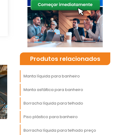
e
s
a
,
Produtos relacionados
e
Manta líquida para banheiro
m
e
Manta asfáltica para banheiro
Borracha líquida para telhado
Piso plástico para banheiro
r
a
Borracha líquida para telhado preço