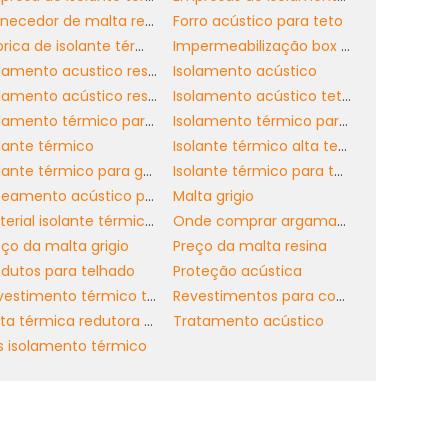
Fornecedor de malta resina
Forro acústico para teto
o
Fábrica de isolante térmico
Impermeabilização box banheiro
a
Isolamento acustico residencial preço
Isolamento acústico
s
Isolamento acústico residencial
Isolamento acústico teto residencial
Isolamento térmico para galpões
Isolamento térmico para telhado galvanizado
olante térmico
Isolante térmico alta temperatura
e
Isolante térmico para galpão
Isolante térmico para telhado
,
Jateamento acústico preço m2
Malta grigio
a
Material isolante térmico alta temperatura
Onde comprar argamassa para isolamento térmico em sp
r
eço da malta grigio
Preço da malta resina
odutos para telhado
Proteção acústica
Revestimento térmico telhado
Revestimentos para coberturas
Tinta térmica redutora de calor
Tratamento acústico
s isolamento térmico
a
s
,
m