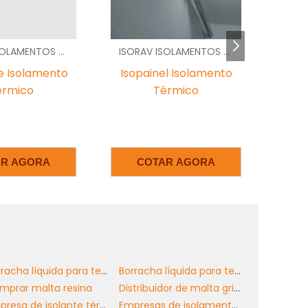
,
ISORAV ISOLAMENTOS - SP
BETHEL ACESSIBILIDADE -
l Isolamento
Piso Tátil Facilita
Com
érmico
Acessibilidade
Dir
a
,
.
o
AR AGORA
COTAR AGORA
m
o
o
s
Borracha líquida para telhado
Borracha líquida para telhado preço
mprar malta resina
Distribuidor de malta grigio
Empresa de isolante térmico para telhados
Empresas de isolamento acústico