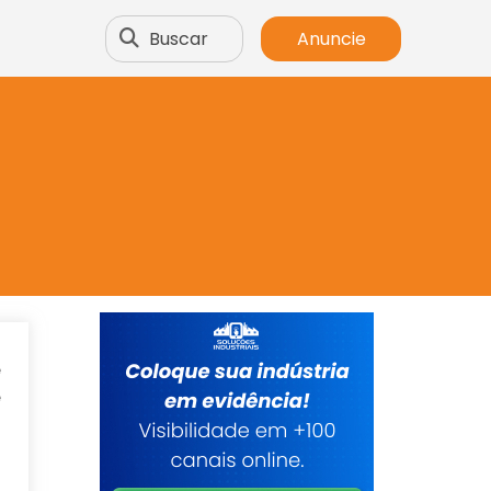
Buscar
Anuncie
é
e
o
o