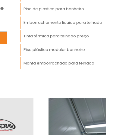
r
te
Piso de plastico para banheiro
o
Emborrachamento liquido para telhado
e
Tinta térmica para telhado preço
r
,
Piso plástico modular banheiro
s
Manta emborrachada para telhado
r
s
e
m
a