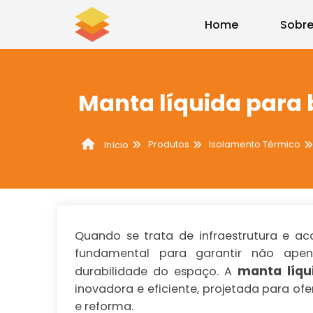
Home
Sobre
Manta líquida para
Produtos
Isolamento Térmico
Início
Quando se trata de infraestrutura e a
fundamental para garantir não ape
manta líqu
durabilidade do espaço. A
inovadora e eficiente, projetada para of
e reforma.