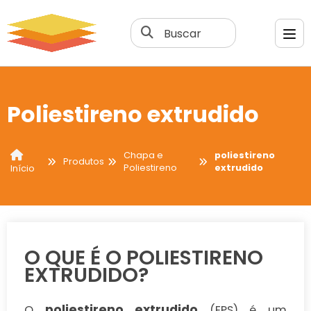
Buscar
Poliestireno extrudido
Chapa e
poliestireno
Produtos
Poliestireno
extrudido
Início
O QUE É O POLIESTIRENO
EXTRUDIDO?
poliestireno extrudido
O
(EPS) é um