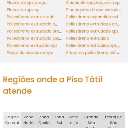
características de resistência. Isso ajudará a
Placas de xps preço
Placas de xps preço em sp
determinar a densidade e a espessura do
Placas de xps sp
Placas poliestireno extrudido
material adequado à sua aplicação.
Poliestireno estruturado
Poliestireno expandido extrudido
Poliestireno extrudado em sp
Poliestireno extrudado onde comprar
Além disso, considere o impacto ambiental
Poliestireno extrudado preço
Poliestireno extrudado xps
do seu material escolhido. Optar por
Poliestireno extrudado xps preço
Poliestireno extrudido
poliestireno reciclado ou com menor impacto
Poliestireno extrudido xps
Poliestireno extrudido xps preço
ambiental pode não apenas melhorar a
Preço da placas de xps
Preço do poliestireno extrudado xps
sustentabilidade da sua empresa, mas
também atender às exigências de clientes
cada vez mais conscientes ecologicamente.
Contar com um fornecedor confiável é
Regiões onde a Piso Tátil
fundamental; sempre busque referências e
atende
garantias de qualidade para assegurar a
durabilidade e eficiência do produto.
POLIESTIRENO EXTRUDIDO
E SUSTENTABILIDADE
Região
Zona
Zona
Zona
Zona
Grande
Litoral de
Central
Norte
Oeste
Sul
Leste
São
São