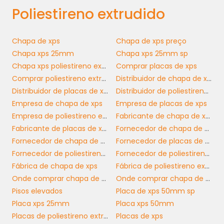
garantindo que os produtos cheguem em
Poliestireno extrudido
perfeitas condições aos consumidores finais.
Além disso, o EPS também é utilizado em
displays e materiais promocionais,
Chapa de xps
Chapa de xps preço
oferecendo uma combinação de leveza e
Chapa xps 25mm
Chapa xps 25mm sp
resistência que se destaca nas estratégias de
Chapa xps poliestireno extrudado
Comprar placas de xps
marketing.
Comprar poliestireno extrudado xps
Distribuidor de chapa de xps
Distribuidor de placas de xps
Distribuidor de poliestireno extrudado xps
COMO ESCOLHER O
Empresa de chapa de xps
Empresa de placas de xps
POLIESTIRENO EXTRUDIDO
Empresa de poliestireno extrudado xps
Fabricante de chapa de xps
IDEAL PARA SUA EMPRESA
Fabricante de placas de xps
Fornecedor de chapa de xps
Fornecedor de chapa de xps sp
Fornecedor de placas de xps
poliestireno extrudido
Selecionar o
certo
Fornecedor de poliestireno extrudado
Fornecedor de poliestireno extrudado xps
para suas necessidades pode ser um desafio,
Fábrica de chapa de xps
Fábrica de poliestireno extrudado xps
mas algumas considerações podem facilitar
Onde comprar chapa de xps
Onde comprar chapa de xps em sp
essa decisão. Em primeiro lugar, é importante
Pisos elevados
Placa de xps 50mm sp
avaliar as especificidades do seu projeto,
Placa xps 25mm
Placa xps 50mm
como a necessidade de isolamento térmico e
Placas de poliestireno extrudado
Placas de xps