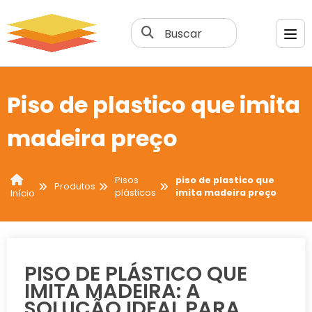
Buscar
Piso de plastico que imita
madeira preço
Pisos
piso de plastico que
Produtos
plásticos
imita madeira preço
Início
PISO DE PLÁSTICO QUE
IMITA MADEIRA: A
SOLUÇÃO IDEAL PARA