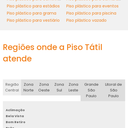
específicos, o piso de plástico pode ser
Piso plástico para estádios
Piso plástico para eventos
instalado rapidamente, isso economiza
Piso plástico para grama
Piso plástico para piscina
tempo e mão de obra. Além disso, sua leveza
Piso plástico para vestiário
Piso plástico vazado
facilita o manuseio, tornando o processo
muito mais ágil e acessível para suas equipes
e parceiros.
Regiões onde a Piso Tátil
No que diz respeito à manutenção, o piso de
plástico requer cuidados mínimos. Com um
atende
pano úmido e produtos de limpeza neutros, é
possível manter a aparência nova e limpa por
muito mais tempo. Essa praticidade não só
traz economia de tempo, como também
Região
Zona
Zona
Zona
Zona
Grande
Litoral de
Central
Norte
Oeste
Sul
Leste
São
São
reduz custos operacionais – um aspecto
Paulo
Paulo
importantíssimo para empresas que visam
eficiência em todos os âmbitos.
Aclimação
ESTILOS E
Bela Vista
Bom Retiro
PERSONALIZAÇÃO