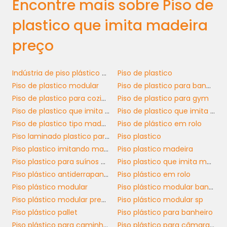
escolhido, mas em geral, o retorno sobre o
Encontre mais sobre Piso de
investimento é rápido, considerando a
plastico que imita madeira
durabilidade e a baixa manutenção
requerida. Oferecer o piso de plástico
preço
imitando madeira aos seus clientes é uma
oportunidade de agregar valor ao projeto,
Indústria de piso plástico modular
Piso de plastico
permitindo que seu cliente possa economizar
Piso de plastico modular
Piso de plastico para banheiro
enquanto desfruta de um ambiente elegante
Piso de plastico para cozinha
Piso de plastico para gym
e funcional.
Piso de plastico que imita madeira
Piso de plastico que imita madeira preço
FACILIDADE NA
Piso de plastico tipo madeira
Piso de plástico em rolo
INSTALAÇÃO E
Piso laminado plastico para cozinha
Piso plastico
MANUTENÇÃO
Piso plastico imitando madeira
Piso plastico madeira
Piso plastico para suínos preço
Piso plastico que imita madeira
Piso plástico antiderrapante
Piso plástico em rolo
piso de plástico que imita
A instalação do
Piso plástico modular
Piso plástico modular banheiro
madeira
é surpreendentemente simples. Ao
Piso plástico modular preço
Piso plástico modular sp
contrário do piso de madeira tradicional, que
Piso plástico pallet
Piso plástico para banheiro
requer ferramentas e conhecimentos
Piso plástico para caminhão
Piso plástico para câmara fria