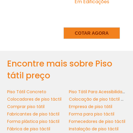
Em Edificações
apenas a estética, mas também a
funcionalidade, garantindo que a sinalização
tátil seja clara e intuitiva para os usuários.
PREÇOS COMPETITIVOS: O
COTAR AGORA
RETORNO SOBRE O
INVESTIMENTO
piso tátil
Ao considerar a implementação de
Encontre mais sobre Piso
em sua empresa, é natural que surja a
tátil preço
preocupação com os custos. Os preços
podem variar dependendo do tipo de
material, da área de instalação e da
Piso Tátil Concreto
Piso Tátil Para Acessibilidade
complexidade do projeto. No entanto, é
Colocadores de piso táctil
Colocação de piso táctil de pvc
importante ver este investimento como uma
Comprar piso tátil
Empresa de piso tátil
forma de agregar valor ao seu espaço e
Fabricantes de piso táctil
Forma para piso táctil
também à sua marca, uma vez que
Forma plástica piso táctil
Fornecedores de piso táctil
demonstra responsabilidade social e
Fábrica de piso táctil
Instalação de piso táctil