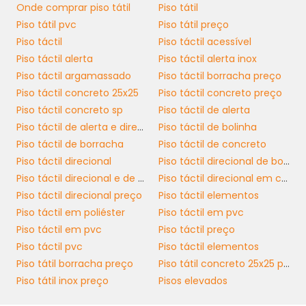
preocupação com a acessibilidade.
Onde comprar piso tátil
Piso tátil
Piso tátil pvc
Piso tátil preço
Ao trabalhar com fornecedores
Piso táctil
Piso táctil acessível
especializados, você pode obter cotações
Piso táctil alerta
Piso táctil alerta inox
competitivas e planos de pagamento que se
Piso táctil argamassado
Piso táctil borracha preço
adequem ao seu orçamento. Lembre-se: os
Piso táctil concreto 25x25
Piso táctil concreto preço
custos iniciais podem ser superados pelos
Piso táctil concreto sp
Piso táctil de alerta
benefícios em longo prazo, como a
Piso táctil de alerta e direcional
Piso táctil de bolinha
satisfação do cliente e a possibilidade de
Piso táctil de borracha
Piso táctil de concreto
maior tráfego de usuários. O investimento em
Piso táctil direcional
Piso táctil direcional de borracha
piso tátil
é um passo essencial na
Piso táctil direcional e de alerta
Piso táctil direcional em concreto
construção de ambientes mais inclusivos e
Piso táctil direcional preço
Piso táctil elementos
acolhedores.
Piso táctil em poliéster
Piso táctil em pvc
Piso táctil em pvc
Piso táctil preço
MANUTENÇÃO DO PISO
Piso táctil pvc
Piso táctil elementos
TÁTIL: GARANTINDO
Piso tátil borracha preço
Piso tátil concreto 25x25 preço
LONGA VIDA ÚTIL
Piso tátil inox preço
Pisos elevados
piso