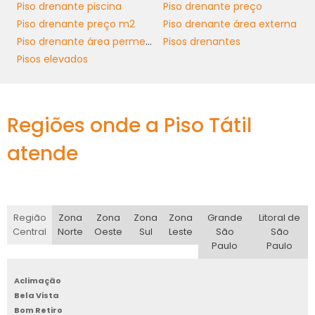
Piso drenante piscina
Piso drenante preço
operações sem comprometer a qualidade do
Piso drenante preço m2
Piso drenante área externa
ambiente.
Piso drenante área permeável
Pisos drenantes
INSTALAÇÃO
Pisos elevados
PROFISSIONAL E
CUSTOMIZAÇÃO
Regiões onde a Piso Tátil
piso drenante piscina
A instalação de um
atende
deve ser realizada por profissionais
qualificados que compreendam as
particularidades do produto. Uma colocação
mal feita pode comprometer a eficiência da
Região
Zona
Zona
Zona
Zona
Grande
Litoral de
drenagem e, consequentemente, a segurança
Central
Norte
Oeste
Sul
Leste
São
São
do ambiente. Por isso, é importante escolher
Paulo
Paulo
fornecedores que ofereçam não apenas o
material, mas também a orientação e o
Aclimação
suporte necessários para uma instalação
Bela Vista
adequada.
Bom Retiro