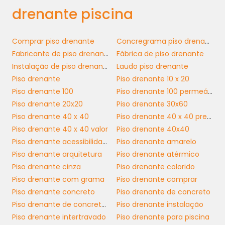
drenante piscina
piso drenante piscina
O
é conhecido por
sua durabilidade e facilidade de manutenção.
Comprar piso drenante
Concregrama piso drenante
Ao contrário de outros tipos de piso que
Fabricante de piso drenante
Fábrica de piso drenante
podem ser suscetíveis a mofo e deterioração
Instalação de piso drenante
Laudo piso drenante
devido à umidade, o piso drenante é
Piso drenante
Piso drenante 10 x 20
projetado para resistir a condições adversas.
Piso drenante 100
Piso drenante 100 permeável
Isso significa que os custos a longo prazo são
Piso drenante 20x20
Piso drenante 30x60
minimizados, uma vez que a necessidade de
Piso drenante 40 x 40
Piso drenante 40 x 40 preço
substituições frequentes é reduzida.
Piso drenante 40 x 40 valor
Piso drenante 40x40
Piso drenante acessibilidade
Piso drenante amarelo
Para manter a beleza e funcionalidade do
Piso drenante arquitetura
Piso drenante atérmico
piso, a limpeza é simples e rápida. Um jato de
Piso drenante cinza
Piso drenante colorido
água e, em alguns casos, a utilização de
Piso drenante com grama
Piso drenante comprar
produtos de limpeza suaves são suficientes
Piso drenante concreto
Piso drenante de concreto
para remover sujeira e impurezas. Essa
Piso drenante de concreto preço
Piso drenante instalação
praticidade é um atrativo significativo para
Piso drenante intertravado
Piso drenante para piscina
empresas que buscam eficiência em suas