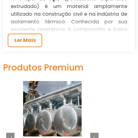
extrudado) é um material amplamente
utilizado na construção civil e na indústria de
isolamento térmico. Conhecida por sua
excelente resistência à compressão e baixa
xps
absorção de água, a chapa de
se
Ler Mais
destaca como uma solução eficaz para
projetos que exigem isolamento térmico
superior, como em telhados, pisos e paredes.
Produtos Premium
Graças à sua estrutura celular fechada, a
xps
chapa de
apresenta características que
a tornam ideal para aplicações em condições
extremas, sendo resistente tanto ao calor
como ao frio. É a escolha perfeita para
profissionais que buscam não só qualidade,
mas também durabilidade em seus projetos.
ONDE COMPRAR CHAPA DE