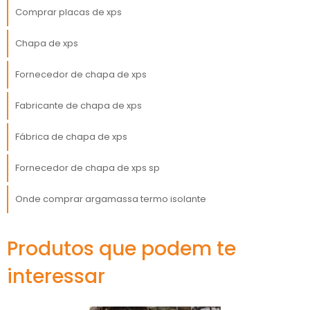
obra. Além disso, muitas empresas oferecem
Comprar placas de xps
consultoria técnica, o que pode agregar valor
ao seu projeto.
Chapa de xps
VANTAGENS DE ADQUIRIR
Fornecedor de chapa de xps
CHAPA DE XPS EM GRANDE
ESCALA
Fabricante de chapa de xps
Fábrica de chapa de xps
xps
Comprar chapa de
em quantidade não
só proporciona economia, mas também
Fornecedor de chapa de xps sp
garante um preço competitivo. Em
negociações B2B, os pedidos em grande
Onde comprar argamassa termo isolante
escala costumam resultar em descontos
significativos, que impactam positivamente
Produtos que podem te
no orçamento final de construção. Essa
estratégia é vantajosa principalmente para
interessar
construtoras e empresas que realizam várias
obras simultaneamente.