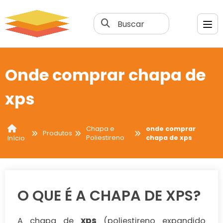
Buscar
Onde comprar chapa de
xps
Chapa e
onde comprar
Produtos
Poliestireno
chapa de xps
Início
O QUE É A CHAPA DE XPS?
xps
A chapa de
(poliestireno expandido