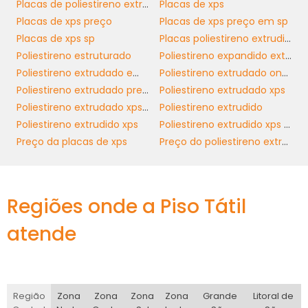
Placas de poliestireno extrudado
Placas de xps
xps
chapa de
, é essencial planejar a
Placas de xps preço
Placas de xps preço em sp
aplicação do material. O isolamento deve ser
Placas de xps sp
Placas poliestireno extrudido
feito de acordo com as diretrizes do projeto,
Poliestireno estruturado
Poliestireno expandido extrudido
respeitando as normas técnicas e mantendo
Poliestireno extrudado em sp
Poliestireno extrudado onde comprar
a integridade das estruturas. Ao seguir as
Poliestireno extrudado preço
Poliestireno extrudado xps
melhores práticas de instalação, você
Poliestireno extrudado xps preço
Poliestireno extrudido
prolonga a vida útil do material e aumenta
Poliestireno extrudido xps
Poliestireno extrudido xps preço
sua eficácia em isolar as obras.
Preço da placas de xps
Preço do poliestireno extrudado xps
Além disso, investir em equipamentos
adequados para instalação pode fazer toda
a diferença. O uso de ferramentas
Regiões onde a Piso Tátil
apropriadas e profissionais qualificados para
atende
xps
a aplicação assegura que a chapa de
seja utilizada corretamente, reduzindo
desperdícios e melhorando o desempenho
térmico final da edificação.
Região
Zona
Zona
Zona
Zona
Grande
Litoral de