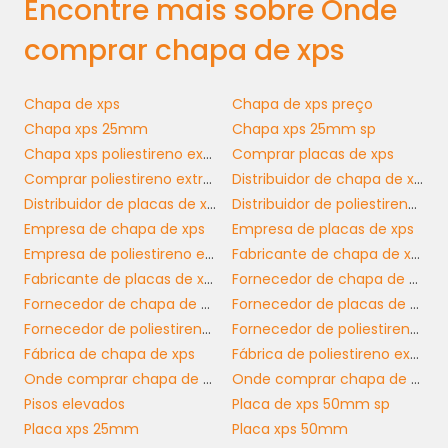
recomendações para garantir que está
Encontre mais sobre Onde
fazendo uma escolha acertada. Uma
comprar chapa de xps
empresa bem avaliada geralmente assegura
a qualidade do seu produto e um bom serviço
pós-venda.
Chapa de xps
Chapa de xps preço
Chapa xps 25mm
Chapa xps 25mm sp
A variedade de produtos também é um
Chapa xps poliestireno extrudado
Comprar placas de xps
aspecto a ser considerado. Fornecedores que
Comprar poliestireno extrudado xps
Distribuidor de chapa de xps
xps
oferecem diferentes tipos de chapa de
e
Distribuidor de placas de xps
Distribuidor de poliestireno extrudado xps
outros materiais de isolamento podem
Empresa de chapa de xps
Empresa de placas de xps
facilitar o processo de compra, permitindo
Empresa de poliestireno extrudado xps
Fabricante de chapa de xps
que você encontre soluções integradas para
Fabricante de placas de xps
Fornecedor de chapa de xps
seus projetos de construção e reforma.
Fornecedor de chapa de xps sp
Fornecedor de placas de xps
Fornecedor de poliestireno extrudado
Fornecedor de poliestireno extrudado xps
DICAS PARA MAXIMIZAR A
Fábrica de chapa de xps
Fábrica de poliestireno extrudado xps
UTILIZAÇÃO DA CHAPA DE
Onde comprar chapa de xps
Onde comprar chapa de xps em sp
XPS
Pisos elevados
Placa de xps 50mm sp
Placa xps 25mm
Placa xps 50mm
Para garantir o máximo aproveitamento da