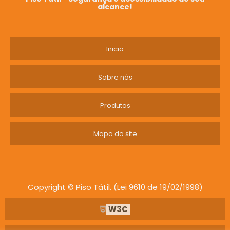
eficiência em suas construções!
alcance!
Faça sua solicitação e descubra como
podemos colaborar para o sucesso dos seus
Inicio
empreendimentos. Aguardamos seu contato!
Sobre nós
Produtos
Mapa do site
Copyright © Piso Tátil. (Lei 9610 de 19/02/1998)
W3C