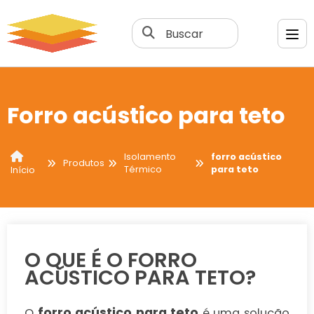
Buscar
Forro acústico para teto
Isolamento
forro acústico
Produtos
Térmico
para teto
Início
O QUE É O FORRO
ACÚSTICO PARA TETO?
forro acústico para teto
O
é uma solução