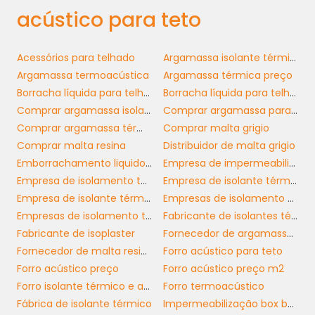
tornando-os perfeitos para ambientes com
acústico para teto
muito diálogo e atividades sonoras.
Além da espuma, há os painéis de lã de rocha
Acessórios para telhado
Argamassa isolante térmica
e de fibra de vidro. Estes materiais oferecem
Argamassa termoacústica
Argamassa térmica preço
uma excelente performance acústica, bem
Borracha líquida para telhado
Borracha líquida para telhado preço
como propriedades térmicas que ajudam a
Comprar argamassa isolante térmica em sp
Comprar argamassa para isolamento térmico em sp
regular a temperatura do ambiente.
Comprar argamassa térmica
Comprar malta grigio
Dependendo das necessidades da sua
Comprar malta resina
Distribuidor de malta grigio
empresa, você pode encontrar uma
Emborrachamento liquido para telhado
Empresa de impermeabilização de telhados
variedade de opções que atendem tanto à
Empresa de isolamento térmico
Empresa de isolante térmico para cobertura
acústica quanto ao design.
Empresa de isolante térmico para telhados
Empresas de isolamento acústico
Empresas de isolamento térmico industrial
Fabricante de isolantes térmicos
INSTALAÇÃO E
Fabricante de isoplaster
Fornecedor de argamassa para isolamento térmico em sp
MANUTENÇÃO DO FORRO
Fornecedor de malta resina
Forro acústico para teto
ACÚSTICO
Forro acústico preço
Forro acústico preço m2
Forro isolante térmico e acústico
Forro termoacústico
forro acústico para teto
A instalação do
Fábrica de isolante térmico
Impermeabilização box banheiro