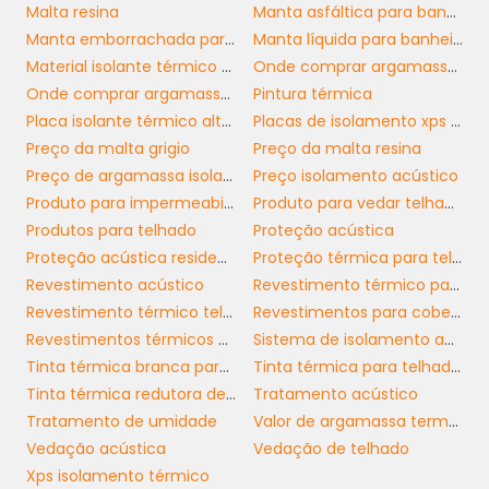
Malta resina
Manta asfáltica para banheiro
uma aparência sempre renovada.
Manta emborrachada para telhado
Manta líquida para banheiro
INVESTIMENTO E RETORNO
Material isolante térmico alta temperatura
Onde comprar argamassa para isolamento térmico em sp
Onde comprar argamassa termo isolante
Pintura térmica
Placa isolante térmico alta temperatura
Placas de isolamento xps preço
forro acústico para teto
Investir em
é uma
Preço da malta grigio
Preço da malta resina
decisão estratégica para empresas que
Preço de argamassa isolante térmica
Preço isolamento acústico
buscam aprimorar a qualidade do ambiente
Produto para impermeabilizar telhado
Produto para vedar telhado
de trabalho. Embora possa haver custos
Produtos para telhado
Proteção acústica
associados à aquisição e instalação, os
Proteção acústica residencial
Proteção térmica para telhados
benefícios a longo prazo superam
Revestimento acústico
Revestimento térmico para telhado em sp
amplamente o investimento inicial. A
Revestimento térmico telhado
Revestimentos para coberturas
eficiência na comunicação, a redução do
Revestimentos térmicos para telhados preço
Sistema de isolamento acústico
estresse auditivo e o aumento da
Tinta térmica branca para telhados
Tinta térmica para telhado preço
produtividade são aspectos que trazem
Tinta térmica redutora de calor
Tratamento acústico
retorno significativo.
Tratamento de umidade
Valor de argamassa termo isolante
Considere também que ambientes bem
Vedação acústica
Vedação de telhado
projetados atraem e retêm talentos. Com a
Xps isolamento térmico