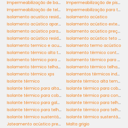
pode ser realizada de maneira rápida e limpa,
Impermeabilização de banheiro
Impermeabilização de piso de banheiro
dependendo do tipo de material escolhido. A
Impermeabilização de telhados industriais
Impermeabilização para telhado
maioria dos sistemas de forro são projetados
Isolamento acustico residencial preço
Isolamento acústico
para serem montados em estruturas pré-
Isolamento acústico apartamento teto
Isolamento acústico externo
existentes, possibilitando que o processo seja
Isolamento acústico para apartamento
Isolamento acústico preço m2
realizado sem grandes intervenções na
Isolamento acústico residencial
Isolamento acústico teto residencial
infraestrutura do ambiente. Uma instalação
Isolamento termico e acustico
Isolamento termo acústico
bem feita não só garante a eficiência
Isolamento térmico alta temperatura
Isolamento térmico container preço
acústica, mas também prolonga a
Isolamento térmico para galpões
Isolamento térmico para telhado galvanizado
durabilidade do material.
Isolamento térmico telhado industrial
Isolamento térmico telhado zinco
Isolamento térmico xps
Isolamentos térmicos industriais
A manutenção do forro acústico é
Isolante térmico
Isolante térmico alta temperatura
relativamente simples. Para que o material
Isolante térmico para alta temperatura sp
Isolante térmico para cobertura preço
mantenha suas propriedades ao longo do
Isolante térmico para coberturas
Isolante térmico para container comprar
tempo, é recomendado realizar limpezas
Isolante térmico para galpão
Isolante térmico para telhado
periódicas para remover poeira e sujeira.
Isolante térmico para telhado de amianto
Isolante térmico para telhado preço
Muitas opções de forros acústicos são
Isolante térmico sustentável
Isolante térmico sustentável preço
resistentes e fáceis de limpar, garantindo não
Jateamento acústico preço m2
Malta grigio
apenas um bom desempenho, mas também