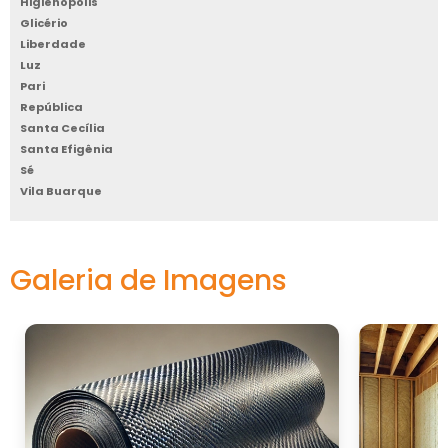
Higienópolis
acústicas que atendem às suas necessidades.
Glicério
Faça a diferença hoje e eleve a experiência do
Liberdade
seu espaço corporativo!
Luz
Pari
República
Santa Cecília
Santa Efigênia
Sé
Vila Buarque
Galeria de Imagens