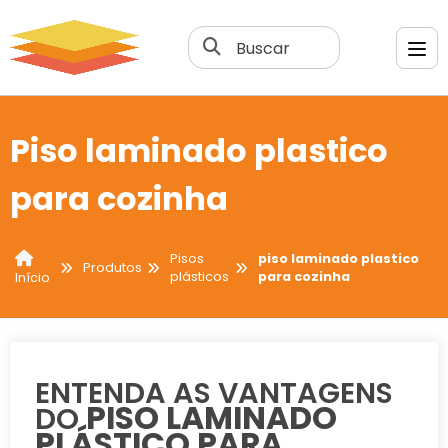
Buscar
Piso laminado plastico
para cozinha
Pisos
piso laminado plastico
Produtos
plásticos
para cozinha
Início
ENTENDA AS VANTAGENS
PISO LAMINADO
DO
PLÁSTICO PARA