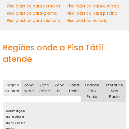
Piso plástico para estádios
Piso plástico para eventos
material. Isso proporciona um excelente
Piso plástico para grama
Piso plástico para piscina
retorno sobre o investimento, algo
Piso plástico para vestiário
Piso plástico vazado
imprescindível em um cenário de competição
acirrada, onde controlar custos e aproveitar
cada recurso é vital.
Regiões onde a Piso Tátil
COMPARATIVO COM
OUTROS TIPOS DE PISOS
atende
piso
No universo dos revestimentos, o
laminado plástico para cozinha
se
Região
Zona
Zona
Zona
Zona
Grande
Litoral de
destaca frente a outros tipos de pisos, como
Central
Norte
Oeste
Sul
Leste
São
São
cerâmica e vinílico, principalmente por sua
Paulo
Paulo
facilidade de instalação e manutenção.
Enquanto a cerâmica é frequentemente
Aclimação
pesada e sujeita a quebra, o laminado é mais
Bela Vista
leve e flexível, adequado para aplicações em
Bom Retiro