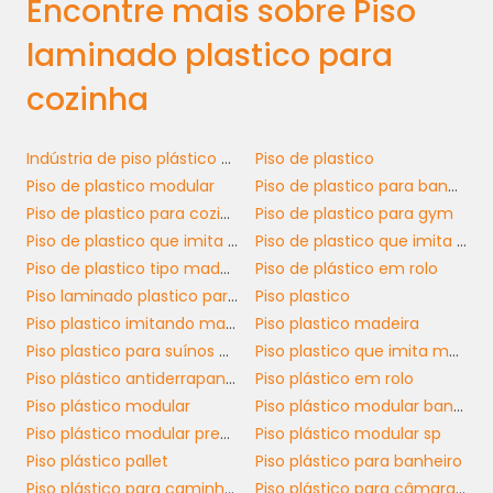
Encontre mais sobre Piso
CONSIDERAÇÕES
laminado plastico para
TÉCNICAS E
SUSTENTABILIDADE
cozinha
piso laminado plástico para cozinha
O
é
Indústria de piso plástico modular
Piso de plastico
desenvolvido com tecnologias que priorizam
Piso de plastico modular
Piso de plastico para banheiro
a sustentabilidade. O uso de materiais
Piso de plastico para cozinha
Piso de plastico para gym
recicláveis e a eficiência energética durante a
Piso de plastico que imita madeira
Piso de plastico que imita madeira preço
fabricação são cada vez mais valorizados
Piso de plastico tipo madeira
Piso de plástico em rolo
pelo mercado. Assim, ao optar por esse tipo
Piso laminado plastico para cozinha
Piso plastico
de piso, sua empresa não apenas investe em
Piso plastico imitando madeira
Piso plastico madeira
qualidade, mas também posiciona-se como
Piso plastico para suínos preço
Piso plastico que imita madeira
responsável ambientalmente.
Piso plástico antiderrapante
Piso plástico em rolo
Piso plástico modular
Piso plástico modular banheiro
Além disso, a instalação tecnológica e o
Piso plástico modular preço
Piso plástico modular sp
fechamento por cliques facilitam a reposição
Piso plástico pallet
Piso plástico para banheiro
de apenas partes danificadas, evitando o
Piso plástico para caminhão
Piso plástico para câmara fria
desperdício e prolongando a vida útil do